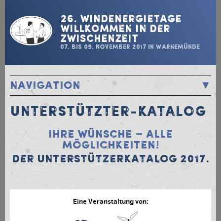
26. Windenergietage
Willkommen in der
Zwischenzeit
07. bis 09. November 2017 in Warnemünde
Navigation
STARTSEITE / PROGRAMM
UNTERSTÜTZTER-KATALOG
STANDPLAN
TEILNEHMERLISTE
Ihre Wünsche – Alle
UNTERSTÜTZTER-KATALOG
Möglichkeiten!
PROGRAMM
Der Unterstützerkatalog 2017.
ANREISE / ÜBERNACHTUNG
ARCHIV
KONTAKT
Eine Veranstaltung von: