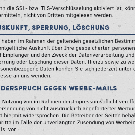
n die SSL- bzw. TLS-Verschlüsselung aktiviert ist, kön
rmitteln, nicht von Dritten mitgelesen werden.
uskunft, Sperrung, Löschung
e haben im Rahmen der geltenden gesetzlichen Bestimm
ntgeltliche Auskunft über Ihre gespeicherten persone
 Empfänger und den Zweck der Datenverarbeitung und g
errung oder Löschung dieser Daten. Hierzu sowie zu w
rsonenbezogene Daten können Sie sich jederzeit unte
resse an uns wenden.
iderspruch gegen Werbe-Mails
 Nutzung von im Rahmen der Impressumspflicht veröffe
rsendung von nicht ausdrücklich angeforderter Werbu
d hiermit widersprochen. Die Betreiber der Seiten behal
ritte im Falle der unverlangten Zusendung von Werbei
ls, vor.