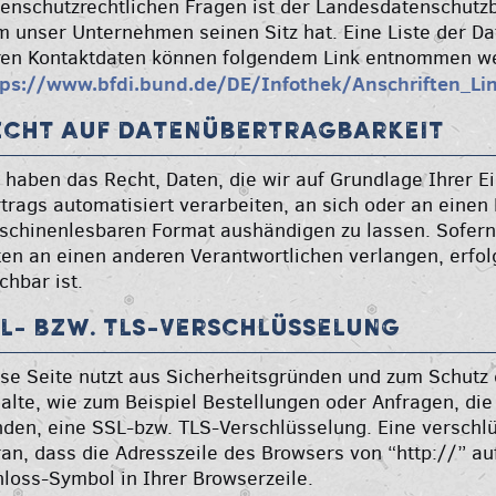
enschutzrechtlichen Fragen ist der Landesdatenschutz
 unser Unternehmen seinen Sitz hat. Eine Liste der D
ren Kontaktdaten können folgendem Link entnommen w
tps://www.bfdi.bund.de/DE/Infothek/Anschriften_Lin
echt auf Datenübertragbarkeit
 haben das Recht, Daten, die wir auf Grundlage Ihrer Ei
trags automatisiert verarbeiten, an sich oder an einen
chinenlesbaren Format aushändigen zu lassen. Sofern 
en an einen anderen Verantwortlichen verlangen, erfolg
hbar ist.
SL- bzw. TLS-Verschlüsselung
se Seite nutzt aus Sicherheitsgründen und zum Schutz 
alte, wie zum Beispiel Bestellungen oder Anfragen, die
den, eine SSL-bzw. TLS-Verschlüsselung. Eine verschl
an, dass die Adresszeile des Browsers von “http://” au
loss-Symbol in Ihrer Browserzeile.