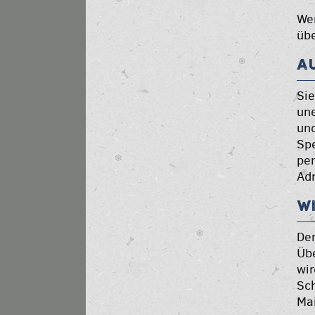
Wen
übe
A
Si
une
und
Sp
pe
Ad
W
Der
Übe
wir
Sch
Mai