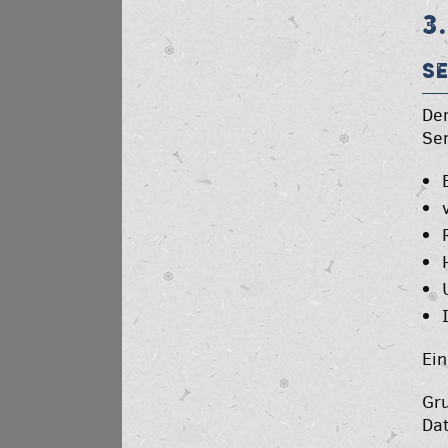
3
S
Der
Ser
Ei
Gru
Dat