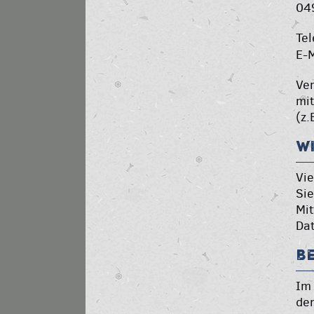
04
Tel
E-
Ver
mit
(z.
W
Vie
Sie
Mit
Dat
B
Im 
der