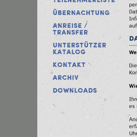
TEILNEHMERLISTE
pe
Dat
ÜBERNACHTUNG
In
auf
ANREISE /
TRANSFER
D
UNTERSTÜTZER
Wer
KATALOG
KONTAKT
Die
Ko
ARCHIV
Wie
DOWNLOADS
Ihr
es 
An
erf
Uhr