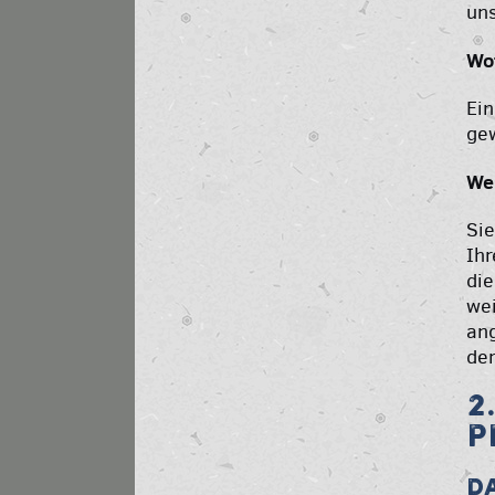
uns
Wo
Ein
gew
We
Sie
Ihr
die
wei
an
der
2
P
D