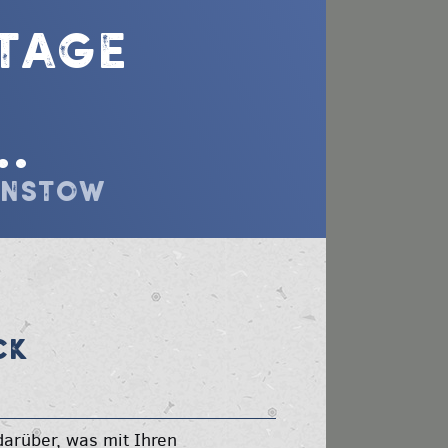
etage
.
Linstow
CK
arüber, was mit Ihren