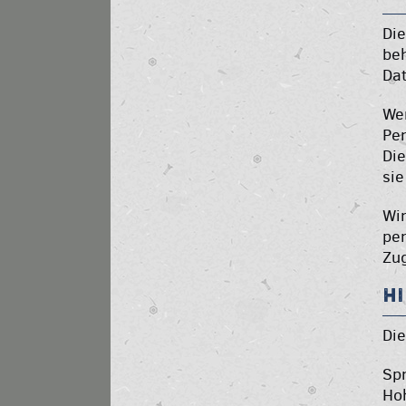
Die
beh
Dat
We
Per
Die
sie
Wir
per
Zug
H
Die
Sp
Ho