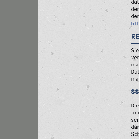
dat
dem
de
ht
R
Sie
Ver
mas
Dat
mac
S
Die
Inh
sen
dar
Sch