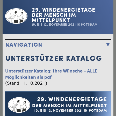
29. Windenergietage
Der Mensch im
Mittelpunkt
10. bis 12. November 2021 in Potsdam
Navigation
STARTSEITE / PROGRAMM
UNTERSTÜTZER KATALOG
ANMELDUNG
STANDPLAN / AUSSTELLER
Unterstützer Katalog: Ihre Wünsche – ALLE
TEILNEHMERLISTE
Möglichkeiten als pdf
ÜBERNACHTUNG
(Stand 11.10.2021)
ANREISE
TRANSFER
UNTERSTÜTZER KATALOG
GASTROFÜHRER