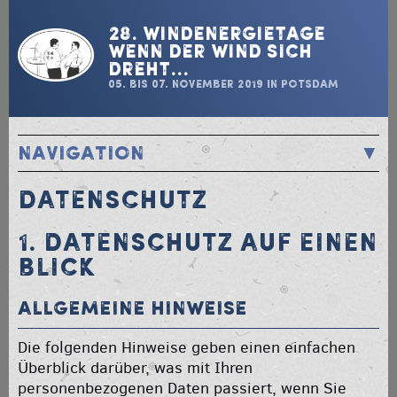
28. Windenergietage
Wenn der Wind sich
dreht…
05. bis 07. November 2019 in Potsdam
Navigation
STARTSEITE / PROGRAMM
DATENSCHUTZ
ANMELDUNG
STANDPLAN / AUSSTELLER
1. DATENSCHUTZ AUF EINEN
TEILNEHMERLISTE
BLICK
ÜBERNACHTUNG
GASTROFÜHRER
Allgemeine Hinweise
ANREISE
Die folgenden Hinweise geben einen einfachen
TRANSFERS
Überblick darüber, was mit Ihren
UNTERSTÜTZER KATALOG
personenbezogenen Daten passiert, wenn Sie