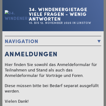
34. WINDENERGIETAGE
VIELE FRAGEN - WENIG
ANTWORTEN
10. BIS 12. NOVEMBER 2026 IN LINSTOW
NAVIGATION
STARTSEITE / PROGRAMM
ANMELDUNGEN
ANMELDUNGEN
STANDPLAN / AUSSTELLER
Hier finden Sie sowohl das Anmeldeformular für
TEILNEHMERLISTE
Teilnahmen und Stand als auch das
ÜBERNACHTUNG
Anmeldeformular für Vorträge und Foren.
ANREISE
Diese müssen bitte bei Bedarf separat ausgefüllt
KOSTENFREIER TRANSFER
werden.
UNTERSTÜTZER
DIES DAS DINGS
Vielen Dank!