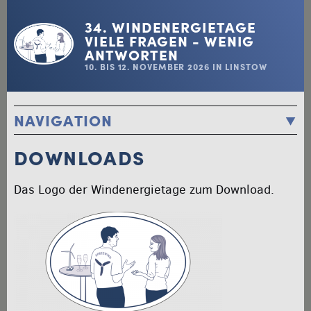
34. WINDENERGIETAGE
VIELE FRAGEN - WENIG
ANTWORTEN
10. BIS 12. NOVEMBER 2026 IN LINSTOW
NAVIGATION
STARTSEITE / PROGRAMM
DOWNLOADS
ANMELDUNGEN
STANDPLAN / AUSSTELLER
Das Logo der Windenergietage zum Download.
TEILNEHMERLISTE
ÜBERNACHTUNG
ANREISE
KOSTENFREIER TRANSFER
UNTERSTÜTZER
DIES DAS DINGS