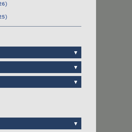
26)
25)