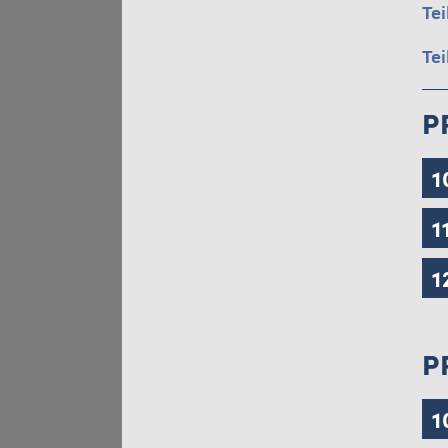
Te
Te
P
1
1
1
P
1