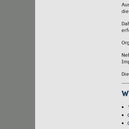
Aus
di
Dah
erf
Org
Neh
Im
Die
W